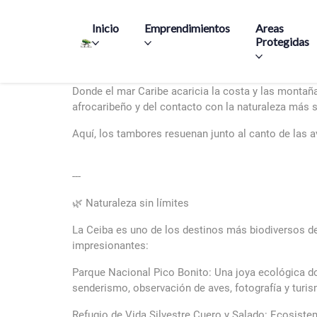
Main navigation
Inicio
Emprendimientos
Areas
Protegidas
La Ceiba: Entre mar, selva y alegría caribeña
Donde el mar Caribe acaricia la costa y las montaña
afrocaribeño y del contacto con la naturaleza más 
Aquí, los tambores resuenan junto al canto de las a
---
🌿 Naturaleza sin límites
La Ceiba es uno de los destinos más biodiversos d
impresionantes:
Parque Nacional Pico Bonito: Una joya ecológica do
senderismo, observación de aves, fotografía y turis
Refugio de Vida Silvestre Cuero y Salado: Ecosist