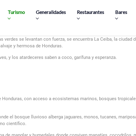
Aller au contenu principal
Turismo
Generalidades
Restaurantes
Bares
s verdes se levantan con fuerza, se encuentra La Ceiba, la ciudad d
salvaje y hermosa de Honduras.
ves, y los atardeceres saben a coco, garífuna y esperanza.
e Honduras, con acceso a ecosistemas marinos, bosques tropicales,
nde el bosque lluvioso alberga jaguares, monos, tucanes, mariposas
mo científico.
ema de manglar y humedales donde conviven manatíes, cocodrilos, m