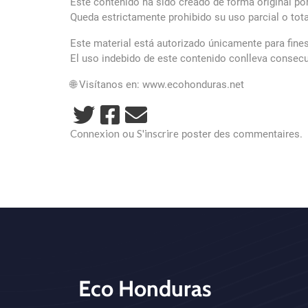
Este contenido ha sido creado de forma original po
Queda estrictamente prohibido su uso parcial o tota
Este material está autorizado únicamente para fines
El uso indebido de este contenido conlleva consecu
🌐 Visítanos en: www.ecohonduras.net
Connexion
S'inscrire
ou
poster des commentaires.
Eco Honduras
CTA - Footer