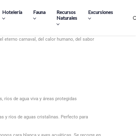
Hotelería
Fauna
Recursos
Excursiones
Naturales
el eterno carnaval, del calor humano, del sabor
 ríos de agua viva y áreas protegidas
 y ríos de aguas cristalinas. Perfecto para
onos cara blanca y aves acuáticas. Se recorre en