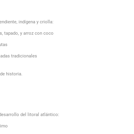
diente, indígena y criolla:
s, tapado, y arroz con coco
utas
tadas tradicionales
de historia.
arrollo del litoral atlántico:
timo