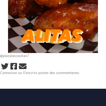
@plazalascasitas7
Connexion
S'inscrire
ou
poster des commentaires.