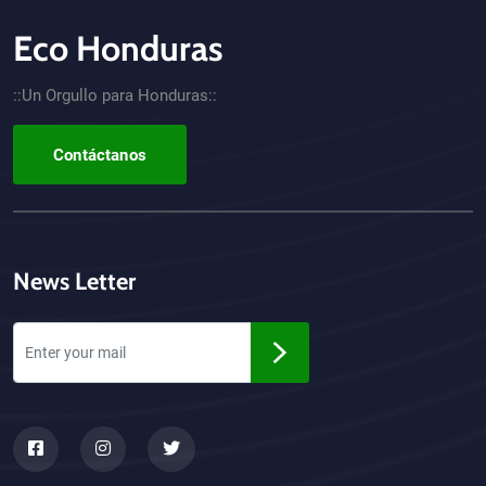
Eco Honduras
CTA - Footer
::Un Orgullo para Honduras::
Contáctanos
News Letter