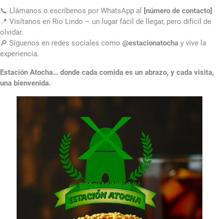
📞 Llámanos o escríbenos por WhatsApp al
[número de contacto]
📍 Visítanos en Río Lindo – un lugar fácil de llegar, pero difícil de
olvidar.
🔎 Síguenos en redes sociales como
@estacionatocha
y vive la
experiencia.
Estación Atocha… donde cada comida es un abrazo, y cada visita,
una bienvenida.