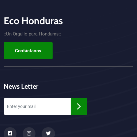
Eco Honduras
CTA - Footer
::Un Orgullo para Honduras::
Contáctanos
News Letter