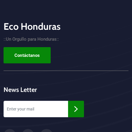
Eco Honduras
CTA - Footer
::Un Orgullo para Honduras::
Contáctanos
News Letter