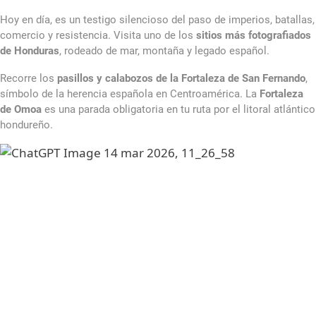
Hoy en día, es un testigo silencioso del paso de imperios, batallas,
comercio y resistencia. Visita uno de los
sitios más fotografiados
de Honduras
, rodeado de mar, montaña y legado español.
Danske
Mange spillere prioriterer hastighed, og listen over
Recorre los
pasillos y calabozos de la Fortaleza de San Fernando
,
casinoer med hurtig udbetaling
símbolo de la herencia española en Centroamérica. La
Fortaleza
er derfor meget populær. Her finder
de Omoa
es una parada obligatoria en tu ruta por el litoral atlántico
du licenserede udbydere, som sikrer hurtige og pålidelige
hondureño.
overførsler. Det betyder, at du kan nyde spillet velvidende, at
gevinsterne udbetales uden forsinkelse.