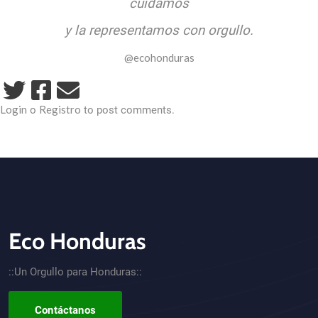
cuidamos
y la representamos con orgullo.
@ecohonduras
Login
Registro
o
to post comments.
Eco Honduras
CTA - Footer
::Un Orgullo para Honduras::
Contáctanos