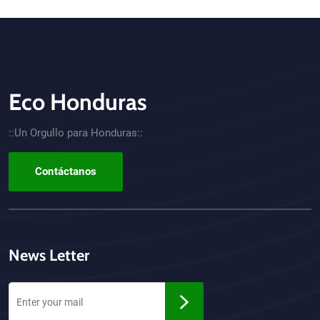
Eco Honduras
CTA - Footer
::Un Orgullo para Honduras::
Contáctanos
News Letter