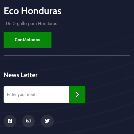
Eco Honduras
CTA - Footer
::Un Orgullo para Honduras::
Contáctanos
News Letter