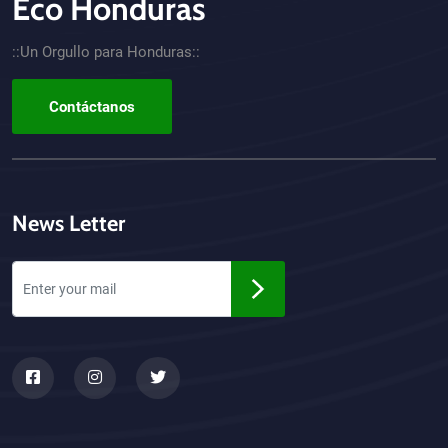
Eco Honduras
CTA - Footer
::Un Orgullo para Honduras::
Contáctanos
News Letter