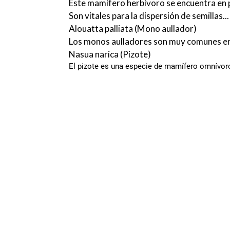
Este mamífero herbívoro se encuentra en pe
Son vitales para la dispersión de semillas...
Alouatta palliata (Mono aullador)
Los monos aulladores son muy comunes en 
Nasua narica (Pizote)
El pizote es una especie de mamífero omnívoro