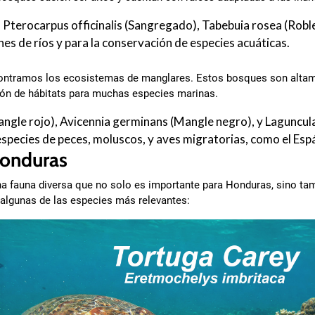
Pterocarpus officinalis (Sangregado), Tabebuia rosea (Roble
es de ríos y para la conservación de especies acuáticas.
ncontramos los ecosistemas de manglares. Estos bosques son altame
ación de hábitats para muchas especies marinas.
ngle rojo), Avicennia germinans (Mangle negro), y Laguncul
species de peces, moluscos, y aves migratorias, como el Esp
Honduras
 fauna diversa que no solo es importante para Honduras, sino tamb
 algunas de las especies más relevantes: