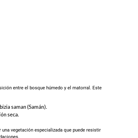
ición entre el bosque húmedo y el matorral. Este
lbizia saman (Samán).
ión seca.
or una vegetación especializada que puede resistir
ndaciones.