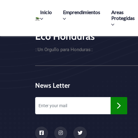
Main navigation
Inicio
Emprendimientos
Areas
Protegidas
Eco Honduras
CTA - Footer
::Un Orgullo para Honduras::
News Letter