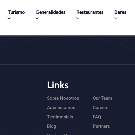
Pasar al contenido principal
Turismo
Generalidades
Restaurantes
Bares
Links
Sobre Nosotros
Our Team
Aquí estamos
Careers
Testimonials
FAQ
Blog
Partners