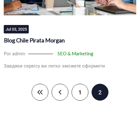
Jul 03, 2025
Blog Chile Pirata Morgan
SEO & Marketing
Por admin
Завдяки сервісу ви легко зможете оформити
Paginación
1
2
Primera página
Página anterior