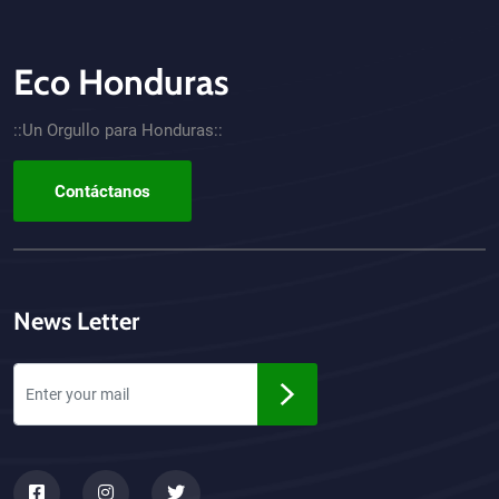
Eco Honduras
CTA - Footer
::Un Orgullo para Honduras::
Contáctanos
News Letter