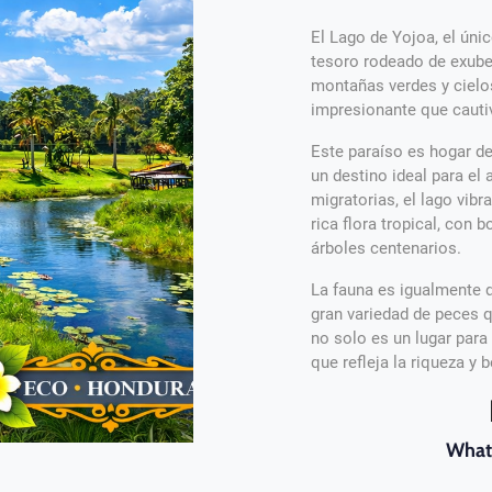
El Lago de Yojoa, el úni
tesoro rodeado de exuber
montañas verdes y cielos
impresionante que cautiv
Este paraíso es hogar d
un destino ideal para el 
migratorias, el lago vibr
rica flora tropical, con
árboles centenarios.
La fauna es igualmente 
gran variedad de peces 
no solo es un lugar para
que refleja la riqueza y
What