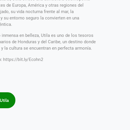
es de Europa, América y otras regiones del
ado, su vida nocturna frente al mar, la
 y su entorno seguro la convierten en una
éntica.
inmensa en belleza, Utila es uno de los tesoros
narios de Honduras y del Caribe, un destino donde
a y la cultura se encuentran en perfecta armonía.
https://bit.ly/Ecohn2
p:
Utila