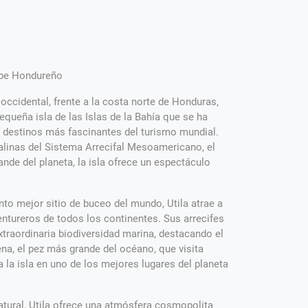
ribe Hondureño
 occidental, frente a la costa norte de Honduras,
equeña isla de las Islas de la Bahía que se ha
s destinos más fascinantes del turismo mundial.
alinas del Sistema Arrecifal Mesoamericano, el
nde del planeta, la isla ofrece un espectáculo
to mejor sitio de buceo del mundo, Utila atrae a
ventureros de todos los continentes. Sus arrecifes
xtraordinaria biodiversidad marina, destacando el
na, el pez más grande del océano, que visita
a la isla en uno de los mejores lugares del planeta
atural, Utila ofrece una atmósfera cosmopolita