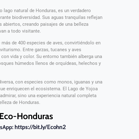
co lago natural de Honduras, es un verdadero
ante biodiversidad. Sus aguas tranquilas reflejan
 abiertos, creando paisajes de una belleza
an a todo visitante.
e más de 400 especies de aves, convirtiéndolo en
aviturismo. Entre garzas, tucanes y aves
a con vida y color. Su entorno también alberga una
 bosques húmedos llenos de orquídeas, helechos y
diversa, con especies como monos, iguanas y una
que enriquecen el ecosistema. El Lago de Yojoa
 admirar, sino una experiencia natural completa
 belleza de Honduras.
Eco-Honduras
https://bit.ly/Ecohn2
sApp: