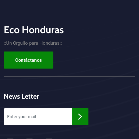
Eco Honduras
CTA - Footer
::Un Orgullo para Honduras::
Contáctanos
News Letter