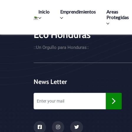
Main navigation
Inicio
Emprendimientos
Areas
Protegidas
Eco Honduras
CTA - Footer
::Un Orgullo para Honduras::
News Letter