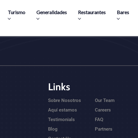
Pasar al contenido principal
Turismo
Generalidades
Restaurantes
Bares
Links
Sobre Nosotros
Our Team
Aquí estamos
Careers
Testimonials
FAQ
Blog
Partners