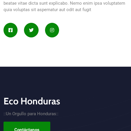
beatae vitae dicta sunt explicabo. Nemo enim ipsa voluptatem
quia voluptas sit aspernatur aut odit aut fugit
Eco Honduras
CTA - Footer
::Un Orgullo para Honduras::
Contáctanos