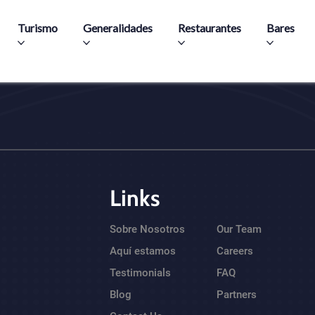
Pasar al contenido principal
Turismo
Generalidades
Restaurantes
Bares
Links
Sobre Nosotros
Our Team
Aquí estamos
Careers
Testimonials
FAQ
Blog
Partners