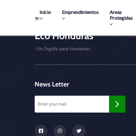
Main navigation
Inicio
Emprendimientos
Areas
Protegidas
Eco Honduras
CTA - Footer
::Un Orgullo para Honduras::
News Letter