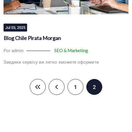
Jul 03, 2025
Blog Chile Pirata Morgan
SEO & Marketing
Por admin
Завдяки сервісу ви легко зможете оформити
Paginación
1
2
Primera página
Página anterior