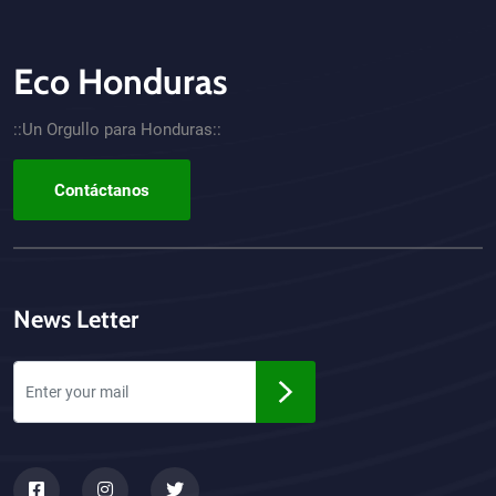
Eco Honduras
CTA - Footer
::Un Orgullo para Honduras::
Contáctanos
News Letter